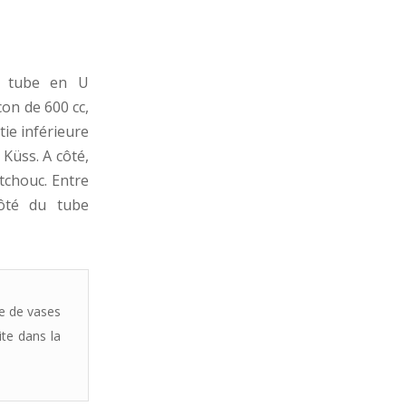
n tube en U
on de 600 cc,
ie inférieure
 Küss. A côté,
tchouc. Entre
côté du tube
e de vases
te dans la