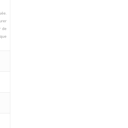
uée.
urer
r de
ique