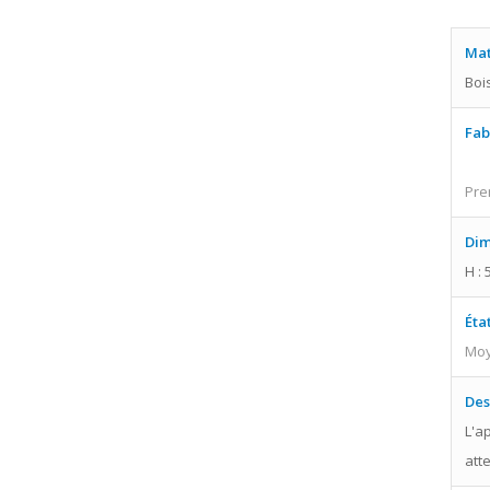
Mat
Boi
Fab
Pre
Dim
H : 
Éta
Moy
Des
L'a
att