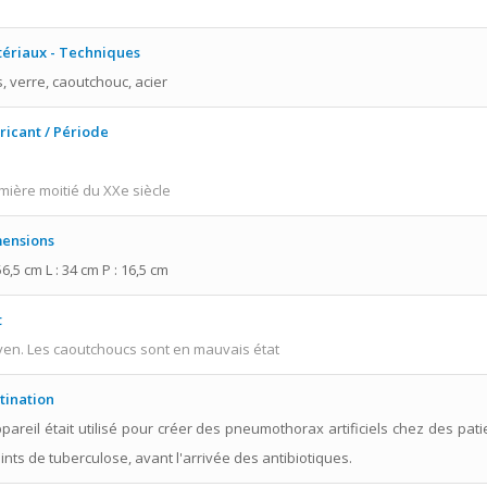
ériaux - Techniques
s, verre, caoutchouc, acier
ricant / Période
mière moitié du XXe siècle
ensions
56,5 cm L : 34 cm P : 16,5 cm
t
en. Les caoutchoucs sont en mauvais état
tination
ppareil était utilisé pour créer des pneumothorax artificiels chez des pati
eints de tuberculose, avant l'arrivée des antibiotiques.