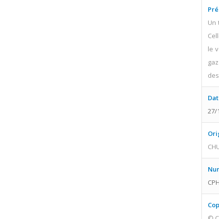
Pré
Un 
Cel
le 
gaz
des
Dat
27/
Ori
CHU
Num
CPH
Cop
© C