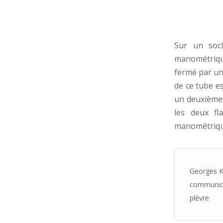
Sur un soc
manométrique
fermé par un
de ce tube es
un deuxième 
les deux fl
manométrique,
Georges K
communica
plèvre