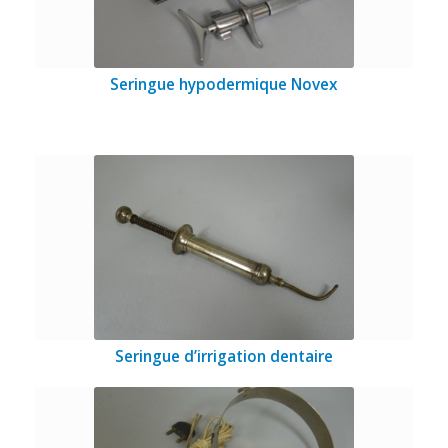
Seringue hypodermique Novex
Seringue d’irrigation dentaire