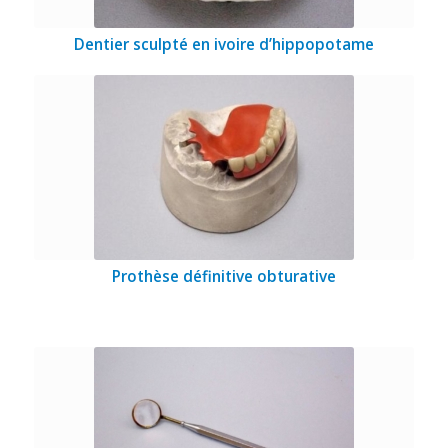
Dentier sculpté en ivoire d’hippopotame
Prothèse définitive obturative