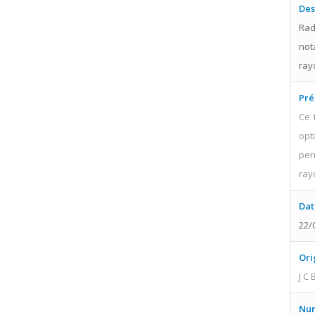
Des
Rad
not
ray
Pré
Ce 
opt
per
ray
Dat
22/
Ori
J C
Num