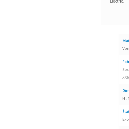
Electric.
Mat
Ver
Fab
Soc
XXI
Dim
H : 
Éta
Exc