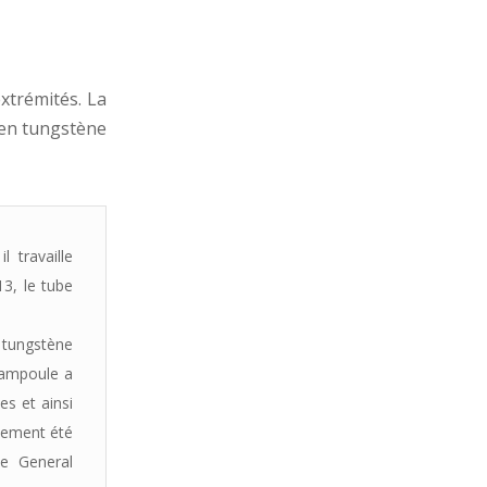
xtrémités. La
 en tungstène
 travaille
3, le tube
 tungstène
l’ampoule a
es et ainsi
ivement été
ie General