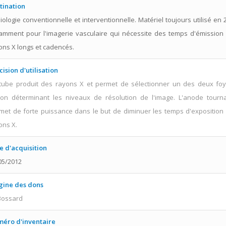
tination
iologie conventionnelle et interventionnelle. Matériel toujours utilisé en 
amment pour l'imagerie vasculaire qui nécessite des temps d'émission
ons X longs et cadencés.
cision d'utilisation
tube produit des rayons X et permet de sélectionner un des deux foy
ion déterminant les niveaux de résolution de l'image. L'anode tourn
met de forte puissance dans le but de diminuer les temps d'exposition
ons X.
e d'acquisition
05/2012
gine des dons
 Bossard
éro d'inventaire