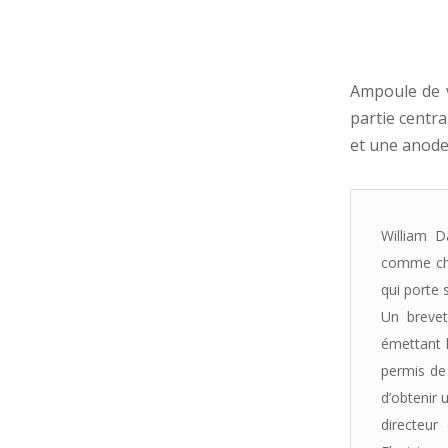
Ampoule de v
partie centr
et une anode
William D
comme che
qui porte
Un brevet
émettant l
permis de 
d’obtenir 
directeur