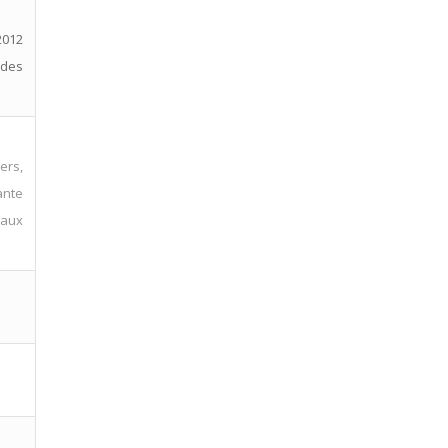
2012
 des
ers,
ante
 aux