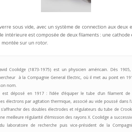
erre sous vide, avec un système de connection aux deux e
ale intérieure est composée de deux filaments : une cathode
 montée sur un rotor.
avid Coolidge (1873-1975) est un physicien américain. Dès 1905, il
rcheur à la Compagnie General Electric, où il met au point en 191
 son nom.
 est déposé en 1917 : l’idée d’équiper le tube d’un filament de
es électrons par agitation thermique, associé au vide poussé dans 
s’affranchir des doubles électrodes et régulateurs du tube de Crook
une meilleure régularité d’émission des rayons X. Coolidge a success
 du laboratoire de recherche puis vice-président de la Compagn