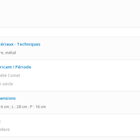
ériaux - Techniques
re, métal
ricant / Période
iété Comet
e siècle
ensions
16 cm ; L : 28 cm ; P : 16 cm
t
ellent