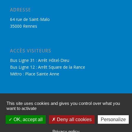
ADRESSE
64 rue de Saint-Malo
35000 Rennes
ACCÈS VISITEURS
Bus Ligne 31 : Arrêt Hôtel-Dieu
Bus Ligne 12 : Arrêt Square de la Rance
Métro : Place Sainte Anne
DÉCOUVRIR LE CPHR
This site uses cookies and gives you control over what you
Nous retrouver sur Facebook
want to activate
Accès adhérents
OK, accept all
Deny all cookies
Personalize
Mentions légales
Privacy policy