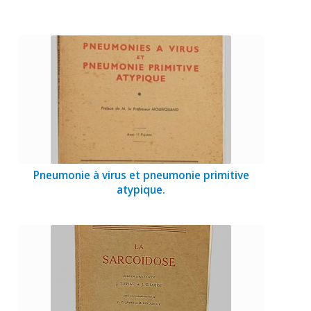
Pneumonie à virus et pneumonie primitive
atypique.