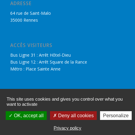
ADRESSE
64 rue de Saint-Malo
35000 Rennes
ACCÈS VISITEURS
Bus Ligne 31 : Arrêt Hôtel-Dieu
Bus Ligne 12 : Arrêt Square de la Rance
Métro : Place Sainte Anne
DÉCOUVRIR LE CPHR
This site uses cookies and gives you control over what you
Nous retrouver sur Facebook
want to activate
Accès adhérents
OK, accept all
Deny all cookies
Personalize
Mentions légales
Privacy policy