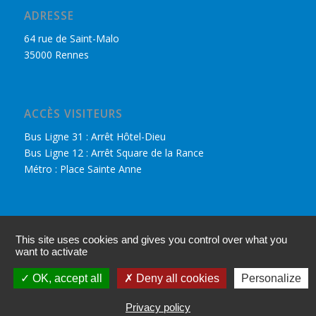
ADRESSE
64 rue de Saint-Malo
35000 Rennes
ACCÈS VISITEURS
Bus Ligne 31 : Arrêt Hôtel-Dieu
Bus Ligne 12 : Arrêt Square de la Rance
Métro : Place Sainte Anne
DÉCOUVRIR LE CPHR
This site uses cookies and gives you control over what you
Nous retrouver sur Facebook
want to activate
Accès adhérents
OK, accept all
Deny all cookies
Personalize
Mentions légales
Privacy policy