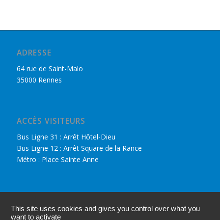
ADRESSE
64 rue de Saint-Malo
35000 Rennes
ACCÈS VISITEURS
Bus Ligne 31 : Arrêt Hôtel-Dieu
Bus Ligne 12 : Arrêt Square de la Rance
Métro : Place Sainte Anne
DÉCOUVRIR LE CPHR
This site uses cookies and gives you control over what you
Nous retrouver sur Facebook
want to activate