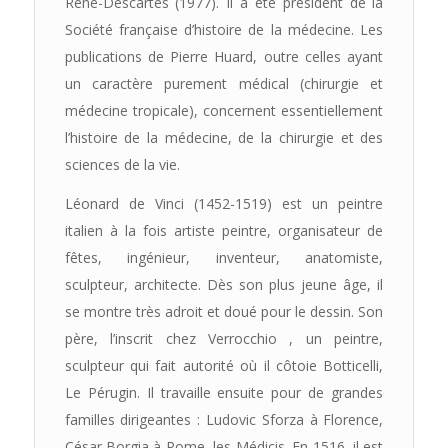
René-Descartes (1977). Il a été président de la
Société française d’histoire de la médecine. Les
publications de Pierre Huard, outre celles ayant
un caractère purement médical (chirurgie et
médecine tropicale), concernent essentiellement
l’histoire de la médecine, de la chirurgie et des
sciences de la vie.
Léonard de Vinci (1452-1519) est un peintre
italien à la fois artiste peintre, organisateur de
fêtes, ingénieur, inventeur, anatomiste,
sculpteur, architecte. Dès son plus jeune âge, il
se montre très adroit et doué pour le dessin. Son
père, l’inscrit chez Verrocchio , un peintre,
sculpteur qui fait autorité où il côtoie Botticelli,
Le Pérugin. Il travaille ensuite pour de grandes
familles dirigeantes : Ludovic Sforza à Florence,
César Borgia à Rome, les Médicis. En 1516, il est