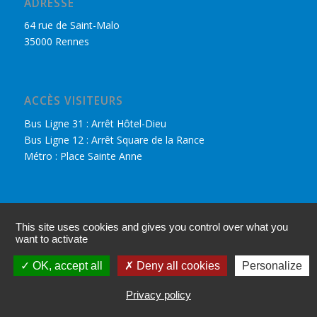
ADRESSE
64 rue de Saint-Malo
35000 Rennes
ACCÈS VISITEURS
Bus Ligne 31 : Arrêt Hôtel-Dieu
Bus Ligne 12 : Arrêt Square de la Rance
Métro : Place Sainte Anne
DÉCOUVRIR LE CPHR
This site uses cookies and gives you control over what you
Nous retrouver sur Facebook
want to activate
Accès adhérents
OK, accept all
Deny all cookies
Personalize
Mentions légales
Privacy policy