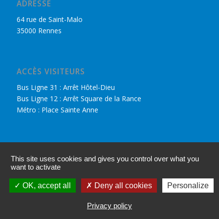
ADRESSE
64 rue de Saint-Malo
35000 Rennes
ACCÈS VISITEURS
Bus Ligne 31 : Arrêt Hôtel-Dieu
Bus Ligne 12 : Arrêt Square de la Rance
Métro : Place Sainte Anne
DÉCOUVRIR LE CPHR
This site uses cookies and gives you control over what you
Nous retrouver sur Facebook
want to activate
Accès adhérents
OK, accept all
Deny all cookies
Personalize
Mentions légales
Privacy policy