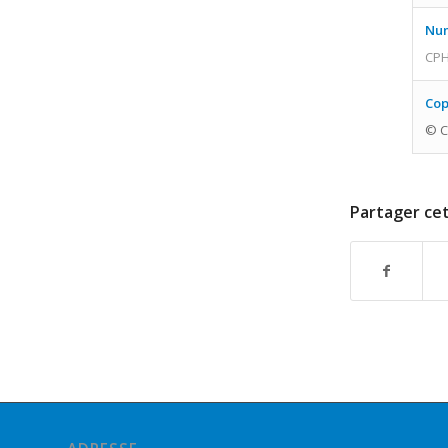
Num
CPH
Cop
© C
Partager cet