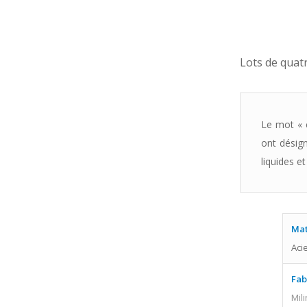
Lots de quat
Le mot « c
ont désign
liquides et
Mat
Aci
Fab
Mil