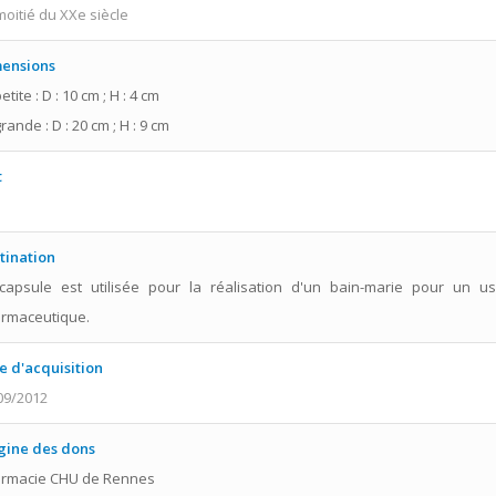
moitié du XXe siècle
ensions
etite : D : 10 cm ; H : 4 cm
rande : D : 20 cm ; H : 9 cm
t
n
tination
capsule est utilisée pour la réalisation d'un bain-marie pour un u
rmaceutique.
e d'acquisition
09/2012
gine des dons
rmacie CHU de Rennes