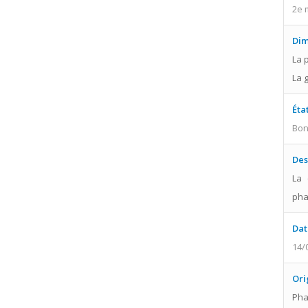
2e 
Dim
La p
La g
Éta
Bo
Des
La 
pha
Dat
14/
Ori
Pha