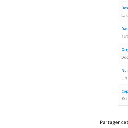
Des
La 
Dat
19/
Ori
Doc
Num
CPH
Cop
© C
Partager cet