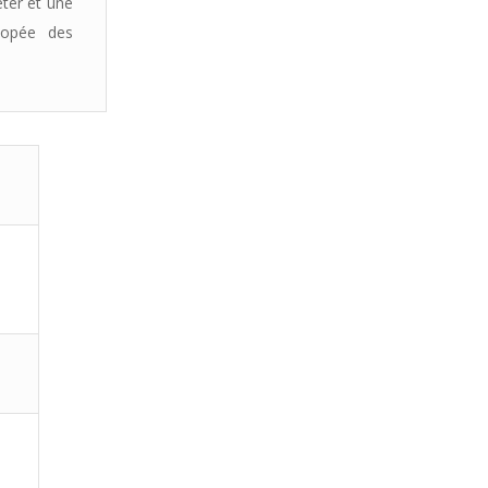
éter et une
copée des