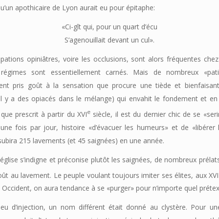
u’un apothicaire de Lyon aurait eu pour épitaphe:
«Ci-gît qui, pour un quart d’écu
S’agenouillait devant un cul».
pations opiniâtres, voire les occlusions, sont alors fréquentes chez
 régimes sont essentiellement carnés. Mais de nombreux «pati
ent pris goût à la sensation que procure une tiède et bienfaisa
’il y a des opiacés dans le mélange) qui envahit le fondement et e
e
que prescrit à partir du XVI
siècle, il est du dernier chic de se «ser
ne fois par jour, histoire «d’évacuer les humeurs» et de «libérer l
 subira 215 lavements (et 45 saignées) en une année.
’église s’indigne et préconise plutôt les saignées, de nombreux préla
ût au lavement. Le peuple voulant toujours imiter ses élites, aux XVI
n Occident, on aura tendance à se «purger» pour n’importe quel prétex
ieu d’injection, un nom différent était donné au clystère. Pour un