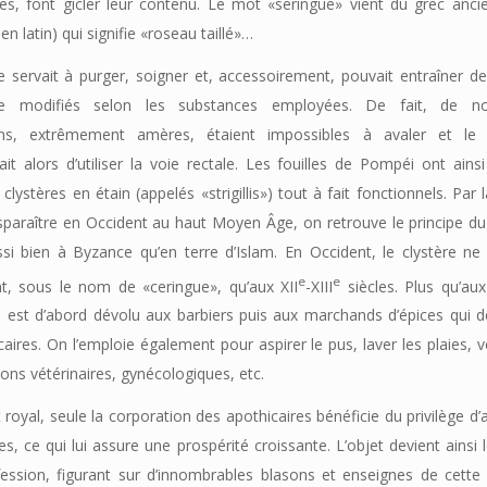
s, font gicler leur contenu. Le mot «seringue» vient du grec ancie
en latin) qui signifie «roseau taillé»…
e servait à purger, soigner et, accessoirement, pouvait entraîner d
ce modifiés selon les substances employées. De fait, de n
ons, extrêmement amères, étaient impossibles à avaler et le
 alors d’utiliser la voie rectale. Les fouilles de Pompéi ont ains
lystères en étain (appelés «strigillis») tout à fait fonctionnels. Par la 
paraître en Occident au haut Moyen Âge, on retrouve le principe du
si bien à Byzance qu’en terre d’Islam. En Occident, le clystère ne
e
e
t, sous le nom de «ceringue», qu’aux XII
-XIII
siècles. Plus qu’au
 est d’abord dévolu aux barbiers puis aux marchands d’épices qui d
caires. On l’emploie également pour aspirer le pus, laver les plaies, vo
ions vétérinaires, gynécologiques, etc.
 royal, seule la corporation des apothicaires bénéficie du privilège d’
res, ce qui lui assure une prospérité croissante. L’objet devient ainsi
fession, figurant sur d’innombrables blasons et enseignes de cette 