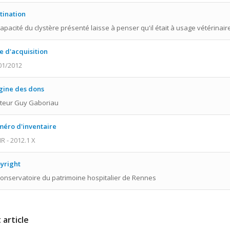
tination
capacité du clystère présenté laisse à penser qu'il était à usage vétérinair
e d'acquisition
01/2012
gine des dons
teur Guy Gaboriau
éro d'inventaire
R - 2012.1 X
yright
onservatoire du patrimoine hospitalier de Rennes
 article