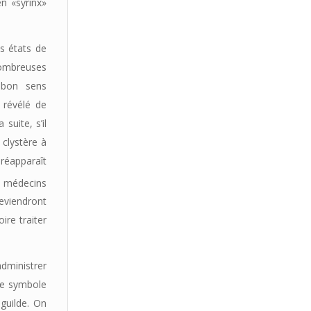
n «syrinx»
es états de
ombreuses
 bon sens
i révélé de
suite, s’il
 clystère à
 réapparaît
x médecins
eviendront
ire traiter
administrer
 le symbole
guilde. On