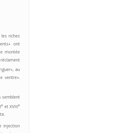
 les riches
ents» ont
nte montée
n réclament
inguer», au
e ventre».
ts semblent
e
e
I
et XVIII
te.
e injection