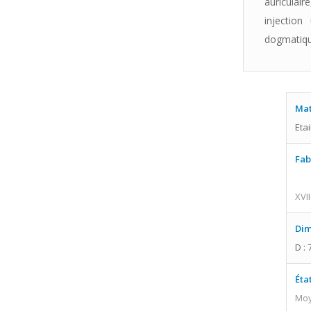
auriculair
injectio
dogmatique
Mat
Etai
Fab
XVII
Dim
D : 
Éta
Moy