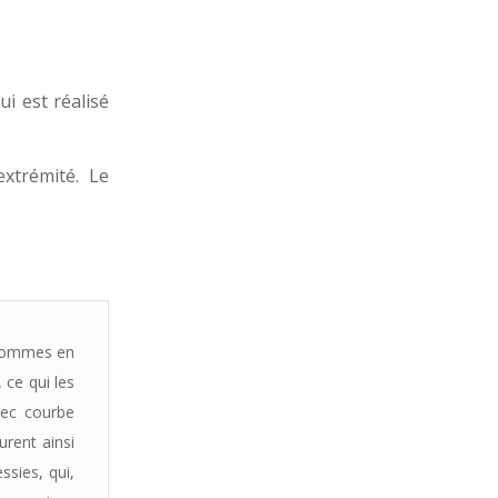
i est réalisé
xtrémité. Le
x hommes en
 ce qui les
bec courbe
urent ainsi
ssies, qui,