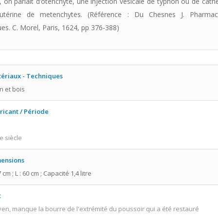
e, on parlait d’otenchyte, une injection vésicale de typhon ou de cath
n utérine de metenchytes. (Référence : Du Chesnes J. Pharma
s. C. Morel, Paris, 1624, pp 376-388)
ériaux - Techniques
n et bois
ricant / Période
e siècle
ensions
7 cm ; L : 60 cm ; Capacité 1,4 litre
t
en, manque la bourre de l'extrémité du poussoir qui a été restauré