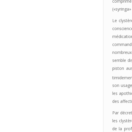
comprimée
(«syringa» 
Le clystèr
conscien
médicati
commandait
nombreux c
semble dis
piston aus
timidemen
son usage
les apothi
des affect
Par décret
les clystè
de la pro