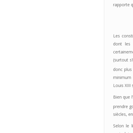
rapporte q
Les consti
dont les
certainem
(surtout s
donc plus 
minimum u
Louis XIII
Bien que l
prendre go
siècles, e
Selon le l