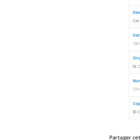
Des
Cet
Dat
18/
Ori
M. 
Num
CPH
Cop
© C
Partager cet