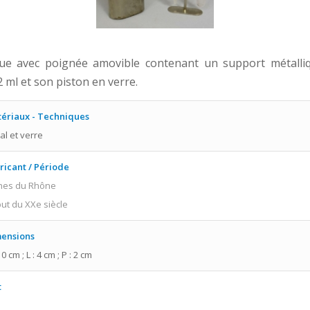
ique avec poignée amovible contenant un support métalli
 ml et son piston en verre.
ériaux - Techniques
al et verre
ricant / Période
nes du Rhône
ut du XXe siècle
ensions
10 cm ; L : 4 cm ; P : 2 cm
t
n