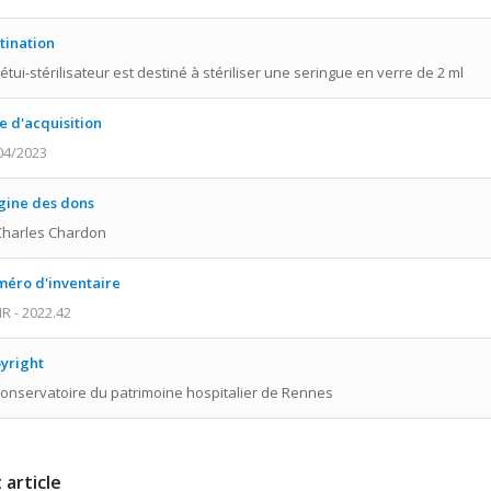
tination
 étui-stérilisateur est destiné à stériliser une seringue en verre de 2 ml
e d'acquisition
04/2023
gine des dons
Charles Chardon
éro d'inventaire
R - 2022.42
yright
onservatoire du patrimoine hospitalier de Rennes
 article