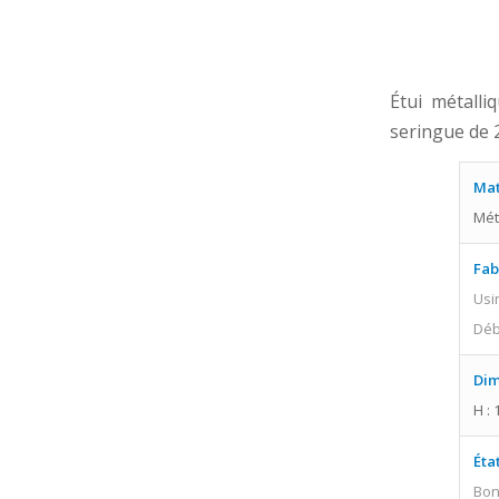
Étui métall
seringue de 2
Mat
Mét
Fab
Usi
Déb
Dim
H : 
Éta
Bo