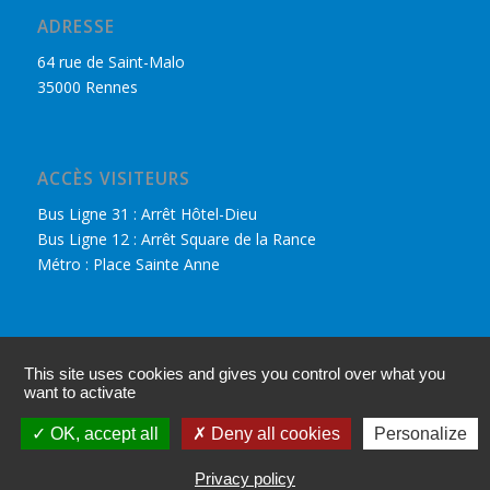
ADRESSE
64 rue de Saint-Malo
35000 Rennes
ACCÈS VISITEURS
Bus Ligne 31 : Arrêt Hôtel-Dieu
Bus Ligne 12 : Arrêt Square de la Rance
Métro : Place Sainte Anne
DÉCOUVRIR LE CPHR
This site uses cookies and gives you control over what you
Nous retrouver sur Facebook
want to activate
Accès adhérents
OK, accept all
Deny all cookies
Personalize
Mentions légales
Privacy policy