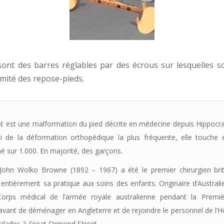
 sont des barres réglables par des écrous sur lesquelles 
mité des repose-pieds.
t est une malformation du pied décrite en médecine depuis Hippocrate
ui de la déformation orthopédique la plus fréquente, elle touche 
 sur 1.000. En majorité, des garçons.
 John Wolko Browne (1892 – 1967) a été le premier chirurgien bri
entièrement sa pratique aux soins des enfants. Originaire d’Australie,
orps médical de l’armée royale australienne pendant la Premi
vant de déménager en Angleterre et de rejoindre le personnel de l’H
alades à Great Ormond Street.