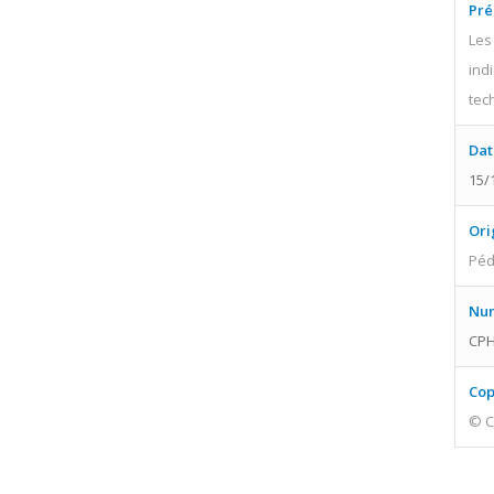
Pré
Les
ind
tec
Dat
15/
Ori
Péd
Num
CPH
Cop
© C