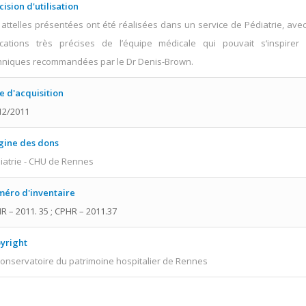
cision d'utilisation
 attelles présentées ont été réalisées dans un service de Pédiatrie, avec
ications très précises de l’équipe médicale qui pouvait s‘inspirer
hniques recommandées par le Dr Denis-Brown.
e d'acquisition
12/2011
gine des dons
iatrie - CHU de Rennes
éro d'inventaire
R – 2011. 35 ; CPHR – 2011.37
yright
onservatoire du patrimoine hospitalier de Rennes