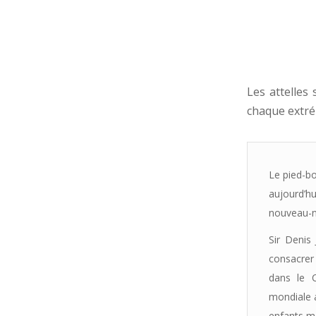
Les attelles
chaque extré
Le pied-bo
aujourd’h
nouveau-né
Sir Denis
consacrer 
dans le C
mondiale a
enfants m