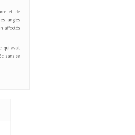
arre et de
des angles
on affectés
e qui avait
iée sans sa