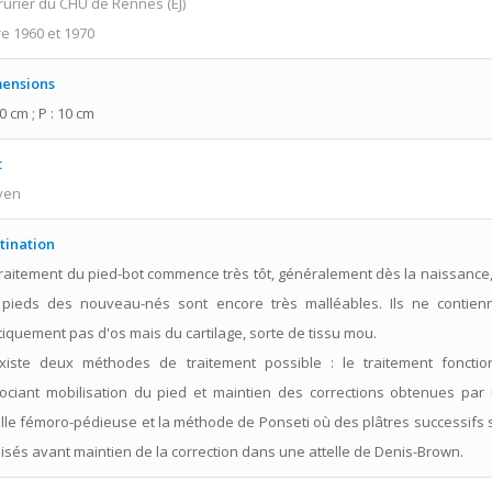
rurier du CHU de Rennes (EJ)
re 1960 et 1970
ensions
30 cm ; P : 10 cm
t
yen
tination
traitement du pied-bot commence très tôt, généralement dès la naissance,
 pieds des nouveau-nés sont encore très malléables. Ils ne contien
tiquement pas d'os mais du cartilage, sorte de tissu mou.
existe deux méthodes de traitement possible : le traitement fonctio
ociant mobilisation du pied et maintien des corrections obtenues par
elle fémoro-pédieuse et la méthode de Ponseti où des plâtres successifs 
lisés avant maintien de la correction dans une attelle de Denis-Brown.