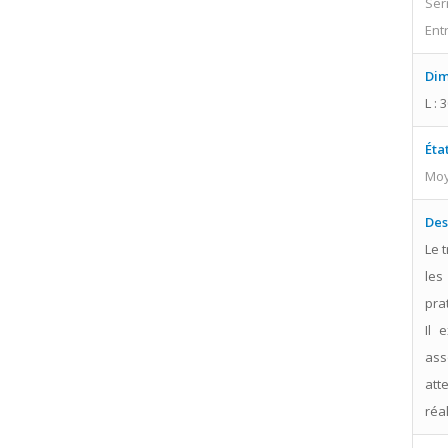
Ser
Ent
Dim
L : 
Éta
Mo
Des
Le 
les
pra
Il 
ass
att
réa