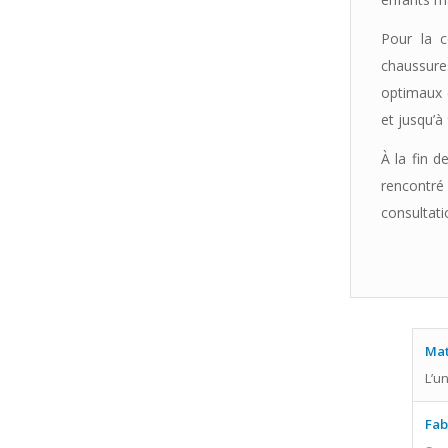
Pour la c
chaussure
optimaux d
et jusqu’à
À la fin d
rencontré 
consultati
Mat
L’u
Fab