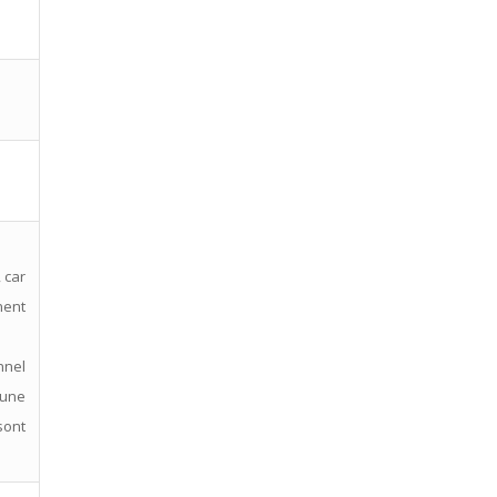
 car
nent
nnel
 une
sont