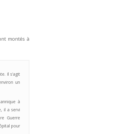
sont montés à
. Il s’agit
environ un
tannique à
 il a servi
ère Guerre
ôpital pour