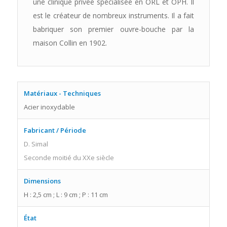
une clinique privée spécialisée en ORL et OPH. Il
est le créateur de nombreux instruments. Il a fait
babriquer son premier ouvre-bouche par la
maison Collin en 1902.
Matériaux - Techniques
Acier inoxydable
Fabricant / Période
D. Simal
Seconde moitié du XXe siècle
Dimensions
H : 2,5 cm ; L : 9 cm ; P : 11 cm
État