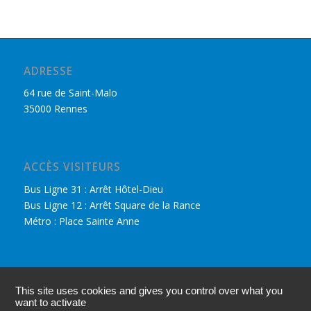
ADRESSE
64 rue de Saint-Malo
35000 Rennes
ACCÈS VISITEURS
Bus Ligne 31 : Arrêt Hôtel-Dieu
Bus Ligne 12 : Arrêt Square de la Rance
Métro : Place Sainte Anne
DÉCOUVRIR LE CPHR
This site uses cookies and gives you control over what you
Nous retrouver sur Facebook
want to activate