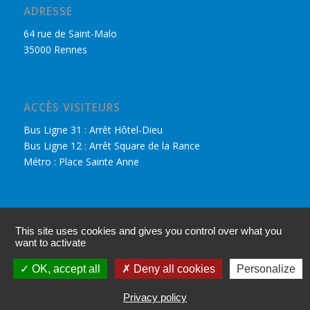
ADRESSE
64 rue de Saint-Malo
35000 Rennes
ACCÈS VISITEURS
Bus Ligne 31 : Arrêt Hôtel-Dieu
Bus Ligne 12 : Arrêt Square de la Rance
Métro : Place Sainte Anne
DÉCOUVRIR LE CPHR
This site uses cookies and gives you control over what you
Nous retrouver sur Facebook
want to activate
Accès adhérents
OK, accept all
Deny all cookies
Personalize
Mentions légales
Privacy policy