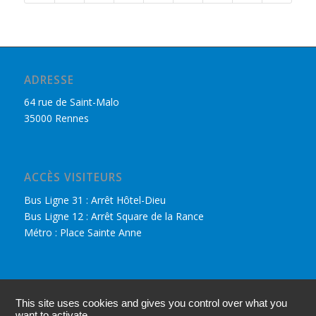
ADRESSE
64 rue de Saint-Malo
35000 Rennes
ACCÈS VISITEURS
Bus Ligne 31 : Arrêt Hôtel-Dieu
Bus Ligne 12 : Arrêt Square de la Rance
Métro : Place Sainte Anne
DÉCOUVRIR LE CPHR
This site uses cookies and gives you control over what you
Nous retrouver sur Facebook
want to activate