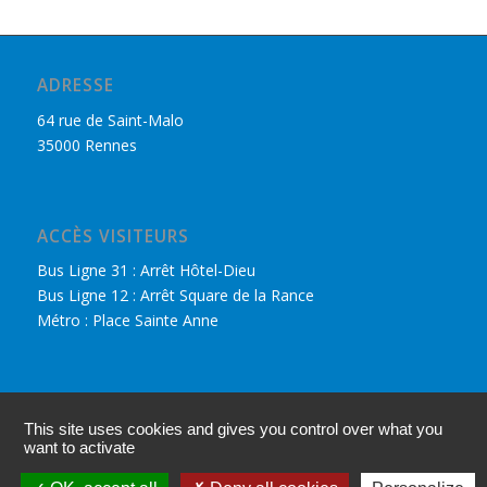
ADRESSE
64 rue de Saint-Malo
35000 Rennes
ACCÈS VISITEURS
Bus Ligne 31 : Arrêt Hôtel-Dieu
Bus Ligne 12 : Arrêt Square de la Rance
Métro : Place Sainte Anne
DÉCOUVRIR LE CPHR
This site uses cookies and gives you control over what you
Nous retrouver sur Facebook
want to activate
Accès adhérents