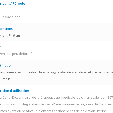
ricant / Période
onnu
ut XIXe siècle
ensions
14 cm ; P : 9 cm.
t
en - un peu déformé.
tination
 instrument est introduit dans le vagin afin de visualiser et d'examiner le
'utérus.
cision d'utilisation
près le Dictionnaire de thérapeutique médicale et chirurgicale de 1867
culum est privilégié dans le cas d'une muqueuse vaginale lâche, chez
mes ayant eu beaucoup d'enfants et dans le cas de déviation utérine.