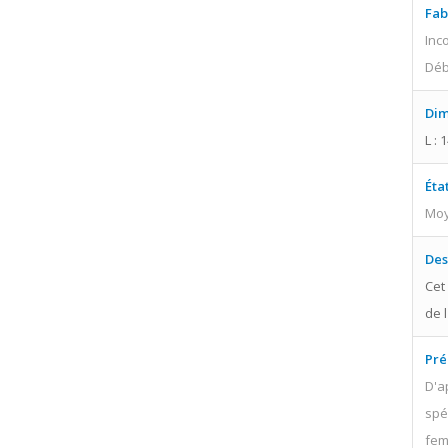
Fab
Inc
Déb
Dim
L : 
Éta
Moy
Des
Cet
de l
Pré
D'a
spé
fem