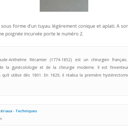
t sous forme d’un tuyau légèrement conique et aplati. A son
une poignée incurvée porte le numéro 2.
aude-Anthelme Récamier (1774-1852) est un chirurgien français.
de la gynécolologie et de la chirurgie moderne. Il est l’invente
qu’il utilise dès 1801. En 1829, il réalisa la première hystérectom
ériaux - Techniques
in