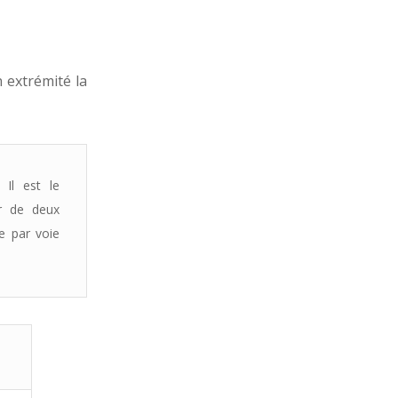
 extrémité la
 Il est le
ur de deux
ie par voie