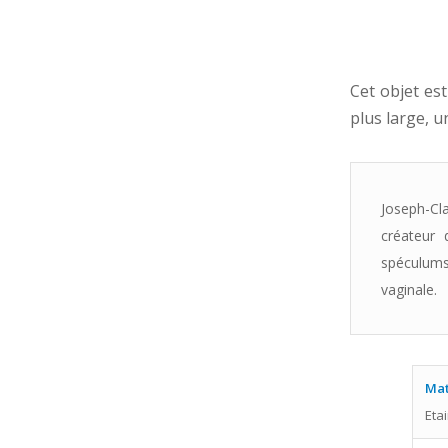
Cet objet es
plus large, 
Joseph-Cl
créateur 
spéculums 
vaginale.
Mat
Eta