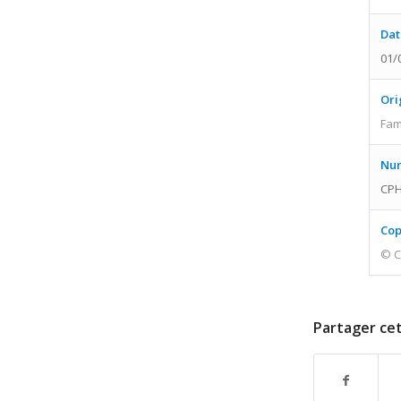
Dat
01/
Ori
Fam
Num
CPH
Cop
© C
Partager cet