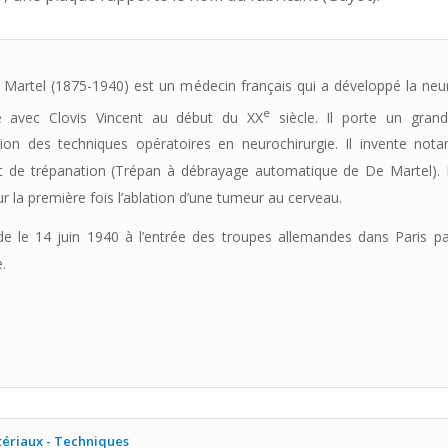
 Martel (1875-1940) est un médecin français qui a développé la neu
e
e avec Clovis Vincent au début du XX
siècle. Il porte un grand
ation des techniques opératoires en neurochirurgie. Il invente no
t de trépanation (Trépan à débrayage automatique de De Martel). E
ur la première fois l’ablation d’une tumeur au cerveau.
cide le 14 juin 1940 à l’entrée des troupes allemandes dans Paris p
.
ériaux - Techniques