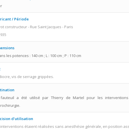
er
ricant / Période
ot constructeur - Rue Saint Jacques - Paris
1935
ensions
ns les potences : 140 cm ; L : 100 cm ; P : 110 cm
t
iocre, vis de serrage grippées.
tination
fauteuil a été utilisé par Thierry de Martel pour les intervention
rochirurgie.
cision d'utilisation
 interventions étaient réalisées sans anesthésie générale, en position ass