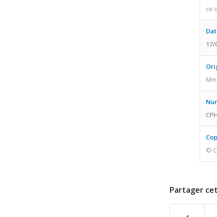
ce 
Dat
17/
Ori
Mme
Num
CPH
Cop
© C
Partager cet