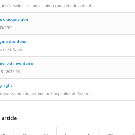
qui nécessitait l'immobilisation complète du patient.
e d'acquisition
03/1921
gine des dons
 et M. Sabin
éro d'inventaire
R - 2022.96
yright
onservatoire du patrimoine hospitalier de Rennes
 article