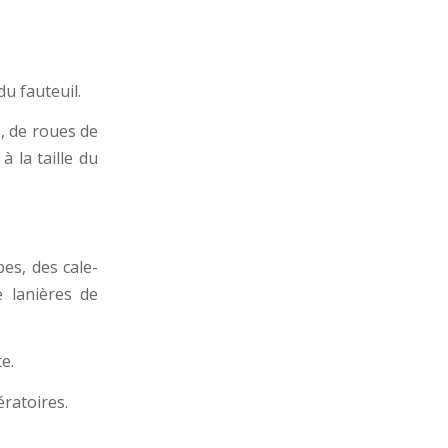
du fauteuil.
s, de roues de
à la taille du
es, des cale-
 lanières de
e.
ratoires.