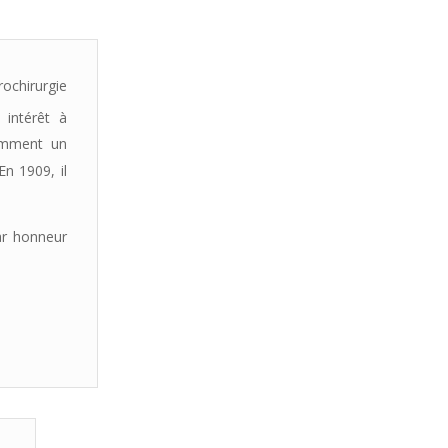
rochirurgie
 intérêt à
tamment un
n 1909, il
ar honneur