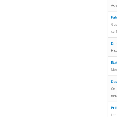
Aci
Fab
Guy
ca 
Dim
H sa
Éta
Méd
Des
Ce 
neu
Pré
Les