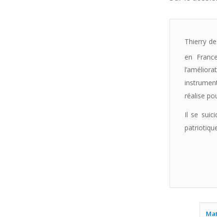
Thierry de
en Franc
l’amélior
instrumen
réalise po
Il se sui
patriotique
Mat