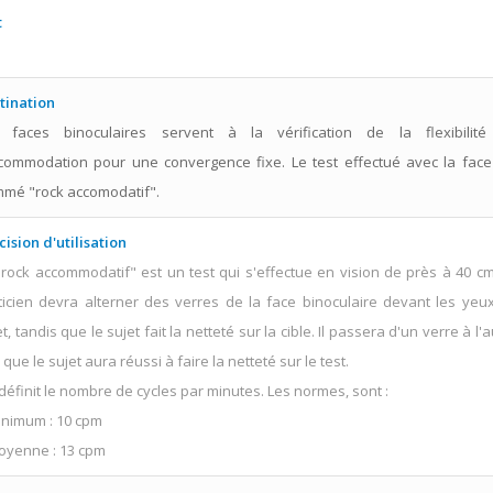
t
n
tination
 faces binoculaires servent à la vérification de la flexibilit
ccommodation pour une convergence fixe. Le test effectué avec la face
mé "rock accomodatif".
cision d'utilisation
"rock accommodatif" est un test qui s'effectue en vision de près à 40 cm
ticien devra alterner des verres de la face binoculaire devant les yeu
t, tandis que le sujet fait la netteté sur la cible. Il passera d'un verre à l'
que le sujet aura réussi à faire la netteté sur le test.
définit le nombre de cycles par minutes. Les normes, sont :
inimum : 10 cpm
oyenne : 13 cpm