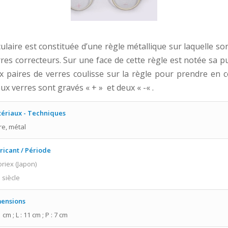
ulaire est constituée d’une règle métallique sur laquelle so
res correcteurs. Sur une face de cette règle est notée sa p
 paires de verres coulisse sur la règle pour prendre en c
eux verres sont gravés « + » et deux « -« .
ériaux - Techniques
re, métal
ricant / Période
riex (Japon)
 siècle
ensions
1 cm ; L : 11 cm ; P : 7 cm