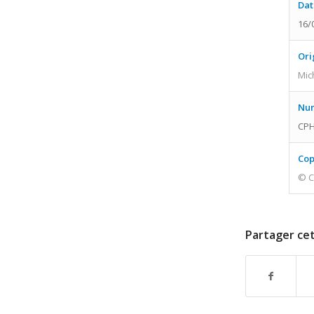
Dat
16/
Ori
Mic
Num
CPH
Cop
© C
Partager cet