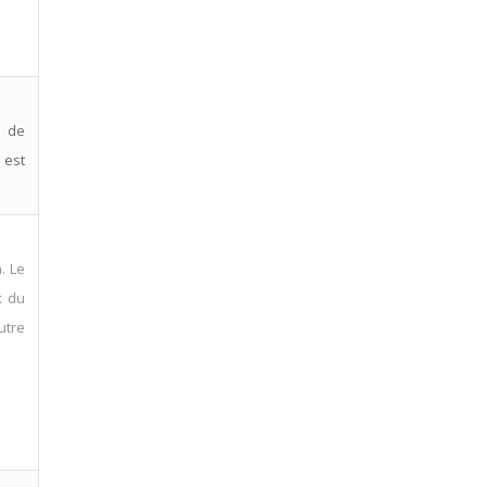
é de
 est
. Le
x du
autre