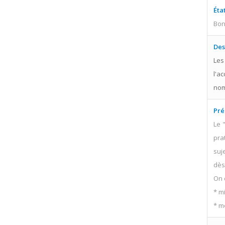
Éta
Bo
Des
Les
l'a
nom
Pré
Le 
pra
suje
dès 
On 
* m
* m