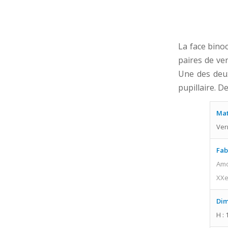
La face binoc
paires de ver
Une des deux
pupillaire. D
Mat
Ver
Fab
Amo
XXe
Dim
H : 