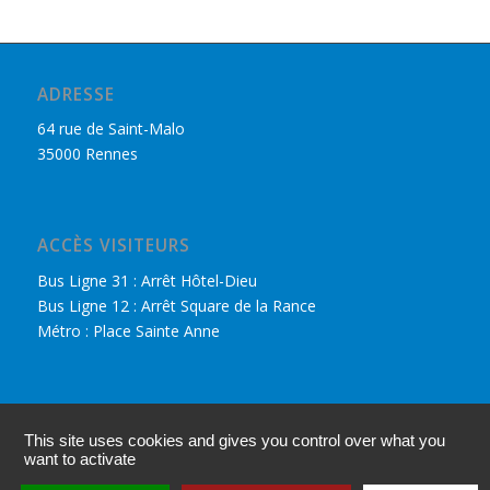
ADRESSE
64 rue de Saint-Malo
35000 Rennes
ACCÈS VISITEURS
Bus Ligne 31 : Arrêt Hôtel-Dieu
Bus Ligne 12 : Arrêt Square de la Rance
Métro : Place Sainte Anne
DÉCOUVRIR LE CPHR
This site uses cookies and gives you control over what you
Nous retrouver sur Facebook
want to activate
Accès adhérents