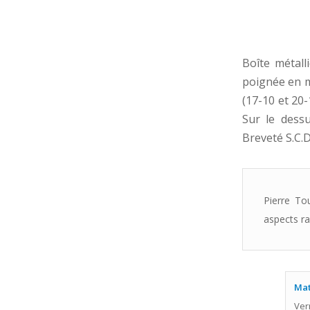
Boîte métall
poignée en m
(17-10 et 20
Sur le dessu
Breveté S.C.
Pierre Tou
aspects ra
Mat
Ver