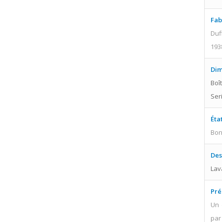
Fab
Duf
193
Dim
Boît
Seri
Éta
Bo
Des
Lav
Pré
Un 
par