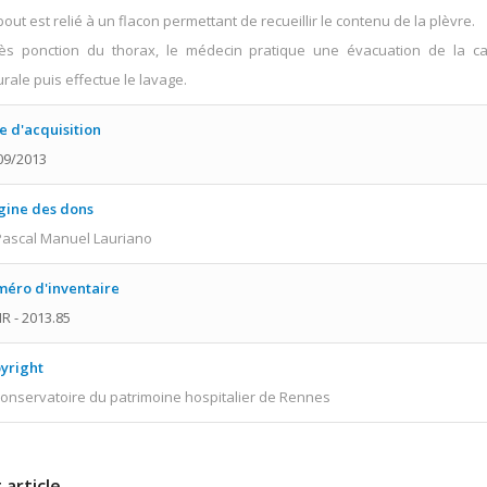
out est relié à un flacon permettant de recueillir le contenu de la plèvre.
ès ponction du thorax, le médecin pratique une évacuation de la ca
urale puis effectue le lavage.
e d'acquisition
09/2013
gine des dons
Pascal Manuel Lauriano
éro d'inventaire
R - 2013.85
yright
onservatoire du patrimoine hospitalier de Rennes
 article