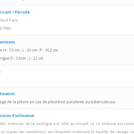
ricant / Période
faud Paris
8-1965
ensions
e H : 7,5 cm ; L : 25 cm ; P : 10,2 cm
ngue D : 3,5cm ; L : 22 cm
t
n
tination
age de la plèvre en cas de pleurésie purulente ou tuberculeuse.
cision d'utilisation
des embouts de la seringue est relié au trocart. Le 2e embout est conn
 un tuyau de caoutchouc au récipient contenant le liquide de lavage. L