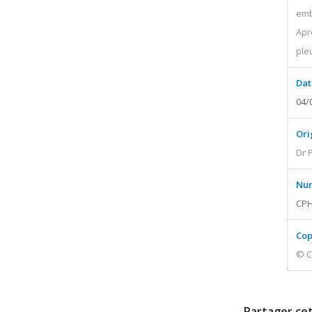
emb
Apr
ple
Dat
04/
Ori
Dr 
Num
CPH
Cop
© C
Partager cet