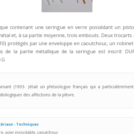
ique contenant une seringue en verre possédant un pisto
étal et, à sa partie moyenne, trois embouts. Deux trocarts
-10) protégés par une enveloppe en caoutchouc, un robinet à
s de la partie métallique de la seringue est inscrit: 
D.G
rnant (1903- )était un phtisiologue français qui a particulièrement
diologiques des affections de la plèvre.
ériaux - Techniques
re, acier inoxydable, caoutchouc