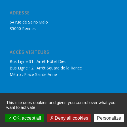
ADRESSE
64 rue de Saint-Malo
35000 Rennes
ACCÈS VISITEURS
Bus Ligne 31 : Arrêt Hôtel-Dieu
Bus Ligne 12 : Arrêt Square de la Rance
Métro : Place Sainte Anne
DÉCOUVRIR LE CPHR
This site uses cookies and gives you control over what you
Nous retrouver sur Facebook
want to activate
Accès adhérents
OK, accept all
Deny all cookies
Personalize
Mentions légales