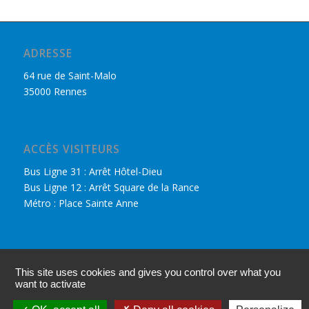
ADRESSE
64 rue de Saint-Malo
35000 Rennes
ACCÈS VISITEURS
Bus Ligne 31 : Arrêt Hôtel-Dieu
Bus Ligne 12 : Arrêt Square de la Rance
Métro : Place Sainte Anne
DÉCOUVRIR LE CPHR
This site uses cookies and gives you control over what you
Nous retrouver sur Facebook
want to activate
Accès adhérents