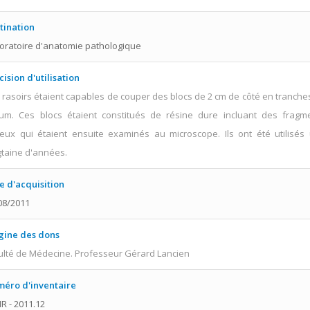
tination
oratoire d'anatomie pathologique
cision d'utilisation
 rasoirs étaient capables de couper des blocs de 2 cm de côté en tranche
µm. Ces blocs étaient constitués de résine dure incluant des fragm
eux qui étaient ensuite examinés au microscope. Ils ont été utilisés
gtaine d'années.
e d'acquisition
08/2011
gine des dons
ulté de Médecine. Professeur Gérard Lancien
éro d'inventaire
R - 2011.12