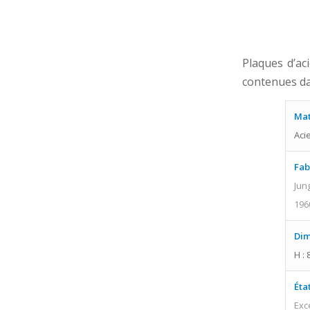
Plaques d’ac
contenues da
Mat
Aci
Fab
Jun
196
Dim
H : 
Éta
Exc