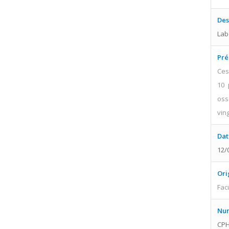
Des
Lab
Pré
Ces
10 
oss
vin
Dat
12/
Ori
Fac
Num
CPH