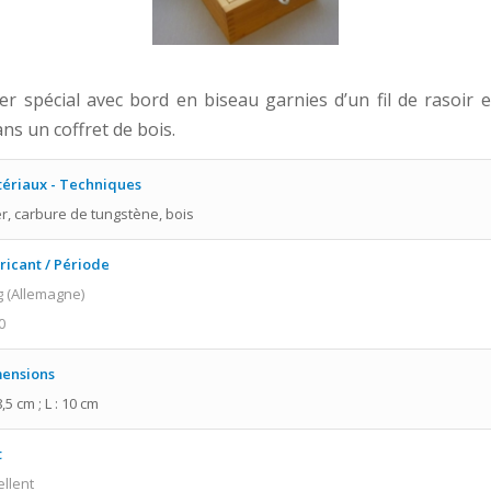
ier spécial avec bord en biseau garnies d’un fil de rasoir 
ns un coffret de bois.
ériaux - Techniques
er, carbure de tungstène, bois
ricant / Période
g (Allemagne)
0
ensions
8,5 cm ; L : 10 cm
t
ellent