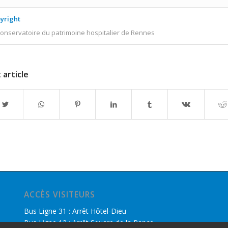
yright
onservatoire du patrimoine hospitalier de Rennes
 article
ACCÈS VISITEURS
Bus Ligne 31 : Arrêt Hôtel-Dieu
Bus Ligne 12 : Arrêt Square de la Rance