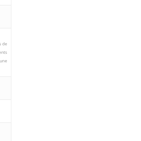
s de
ents
 une