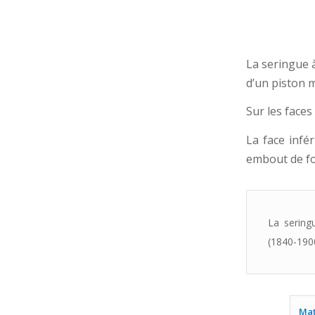
La seringue 
d’un piston m
Sur les faces
La face infé
embout de f
La sering
(1840-190
Mat