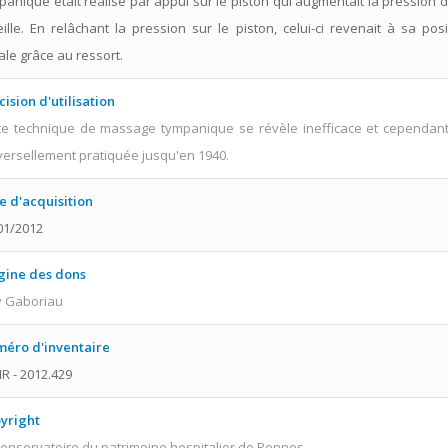
panique était réalisé par appui sur le piston qui augmentait la pression 
reille. En relâchant la pression sur le piston, celui-ci revenait à sa posi
iale grâce au ressort.
cision d'utilisation
te technique de massage tympanique se révèle inefficace et cependant
versellement pratiquée jusqu'en 1940.
e d'acquisition
01/2012
gine des dons
 Gaboriau
éro d'inventaire
R - 2012.429
yright
onservatoire du patrimoine hospitalier de Rennes