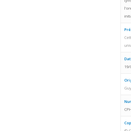
tym
l'o
init
Pré
Cet
uni
Dat
19/
Ori
Guy
Num
CPH
Cop
© C