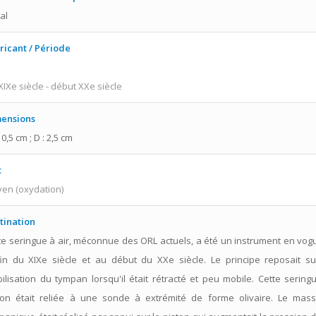
al
ricant / Période
 XIXe siècle - début XXe siècle
ensions
10,5 cm ; D : 2,5 cm
t
en (oxydation)
tination
te seringue à air, méconnue des ORL actuels, a été un instrument en vog
fin du XIXe siècle et au début du XXe siècle. Le principe reposait su
ilisation du tympan lorsqu'il était rétracté et peu mobile. Cette sering
ton était reliée à une sonde à extrémité de forme olivaire. Le mas