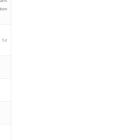
dans
tion
 fut