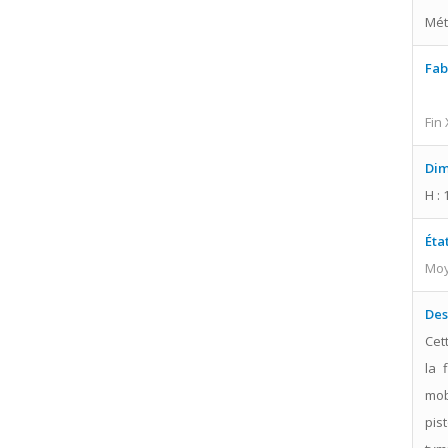
Mét
Fab
Fin
Dim
H : 
Éta
Moy
Des
Cet
la 
mob
pis