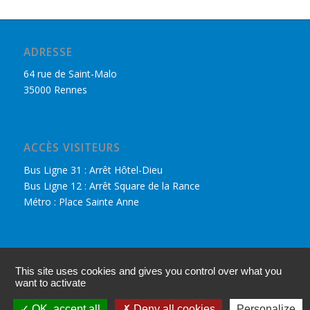
ADRESSE
64 rue de Saint-Malo
35000 Rennes
ACCÈS VISITEURS
Bus Ligne 31 : Arrêt Hôtel-Dieu
Bus Ligne 12 : Arrêt Square de la Rance
Métro : Place Sainte Anne
DÉCOUVRIR LE CPHR
This site uses cookies and gives you control over what you
Nous retrouver sur Facebook
want to activate
Accès adhérents
OK, accept all
Deny all cookies
Personalize