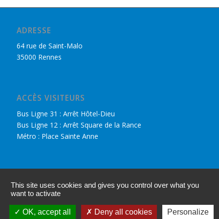
ADRESSE
64 rue de Saint-Malo
35000 Rennes
ACCÈS VISITEURS
Bus Ligne 31 : Arrêt Hôtel-Dieu
Bus Ligne 12 : Arrêt Square de la Rance
Métro : Place Sainte Anne
DÉCOUVRIR LE CPHR
This site uses cookies and gives you control over what you
Nous retrouver sur Facebook
want to activate
Accès adhérents
OK, accept all
Deny all cookies
Personalize
Mentions légales