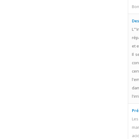
Bo
Des
L"'
rép
et 
Il 
con
cen
l'e
dan
l'ir
Pré
Les
man
acid