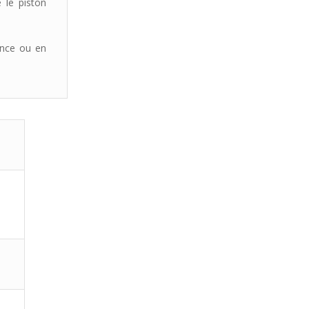
e le piston
ence ou en