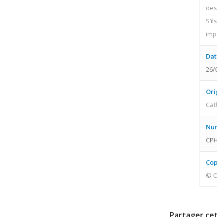
des
S’i
imp
Dat
26/
Ori
Cat
Num
CPH
Cop
© C
Partager cet