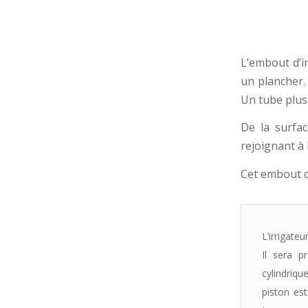
L’embout d’i
un plancher.
Un tube plus 
De la surfac
rejoignant à 
Cet embout c
L’irrigate
Il sera p
cylindriqu
piston est