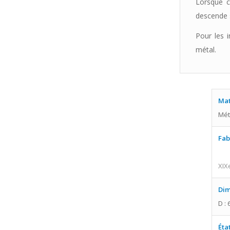
Lorsque ce
descende s
Pour les 
métal.
Mat
Mét
Fab
XIX
Dim
D : 
Éta