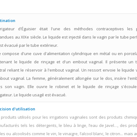
n
tination
irrigateur d'Éguisier était l'une des méthodes contraceptives les 
andues au XIXe siècle. Le liquide est injecté dans le vagin par le tube per
est évacué par le tube extérieur.
se compose d'une cuve d'alimentation cylindrique en métal ou en porcel
tenant le liquide de rinçage et d'un embout vaginal. Il présente un 
tral reliant le réservoir à l'embout vaginal. Un ressort envoie le liquide 
mbout vaginal. La femme, généralement allongée sur le dos, insère l'em
s son vagin. Elle ouvre le robinet et le liquide de rinçage s'écoul
rigateur. Le liquide usagé est évacué.
cision d'utilisation
 produits utilisés pour les irrigations vaginales sont des produits chimiq
ufacturés tels les détergents, le bleu à linge, l’eau de Javel…, des prod
es ou alcoolisés comme le vin, le vinaigre, l’alcool blanc, le citron... mais 