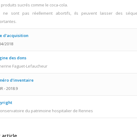
 produits sucrés comme le coca-cola.
ls ne sont pas réellement abortifs, ils peuvent laisser des séque
ortantes.
e d'acquisition
04/2018
gine des dons
herine Faguet-Lefaucheur
éro d'inventaire
R - 2018.9
yright
onservatoire du patrimoine hospitalier de Rennes
 article