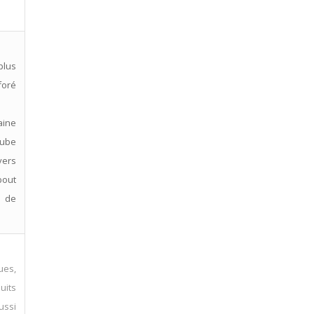
plus
foré
aine
tube
vers
bout
e de
ues,
uits
aussi