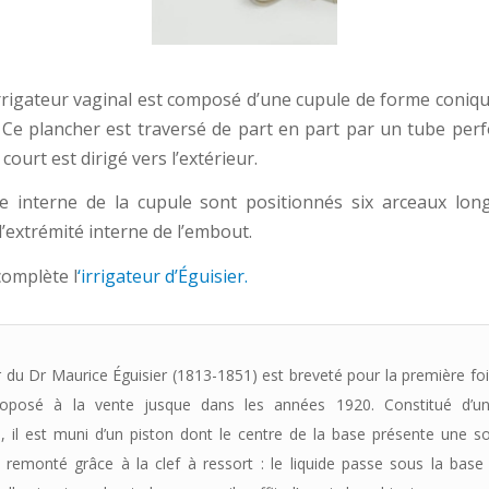
rrigateur vaginal est composé d’une cupule de forme coniq
 Ce plancher est traversé de part en part par un tube perfor
court est dirigé vers l’extérieur.
e interne de la cupule sont positionnés six arceaux lon
l’extrémité interne de l’embout.
omplète l
‘irrigateur d’Éguisier.
ur du Dr Maurice Éguisier (1813-1851) est breveté pour la première fo
roposé à la vente jusque dans les années 1920. Constitué d’un
e, il est muni d’un piston dont le centre de la base présente une 
 remonté grâce à la clef à ressort : le liquide passe sous la base