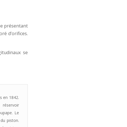
ue présentant
é d’orifices.
gitudinaux se
is en 1842.
 réservoir
soupape. Le
 du piston.